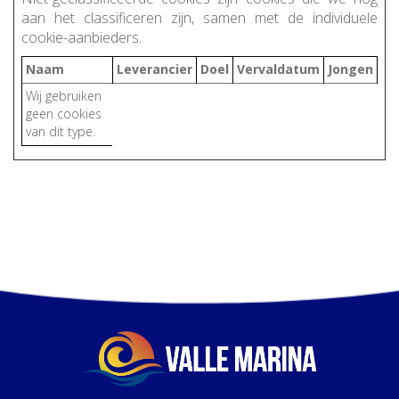
aan het classificeren zijn, samen met de individuele
cookie-aanbieders.
Naam
Leverancier
Doel
Vervaldatum
Jongen
Wij gebruiken
geen cookies
van dit type.