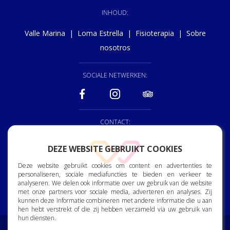
INHOUD:
Valle Marina
|
Loma Estrella
|
Fisioterapia
|
Sobre
nosotros
SOCIALE NETWERKEN:
CONTACT:
928 150 222
DEZE WEBSITE GEBRUIKT COOKIES
reception@vallemrina.es
Deze website gebruikt cookies om content en advertenties te
personaliseren, sociale mediafuncties te bieden en verkeer te
Bjorn Lyng Street, 2. 35120
analyseren. We delen ook informatie over uw gebruik van de website
Arguineguin. Gran Canaria.
met onze partners voor sociale media, adverteren en analyses. Zij
kunnen deze informatie combineren met andere informatie die u aan
hen hebt verstrekt of die zij hebben verzameld via uw gebruik van
hun diensten.
Toewijding aan de bescherming van persoonsgegevens
|