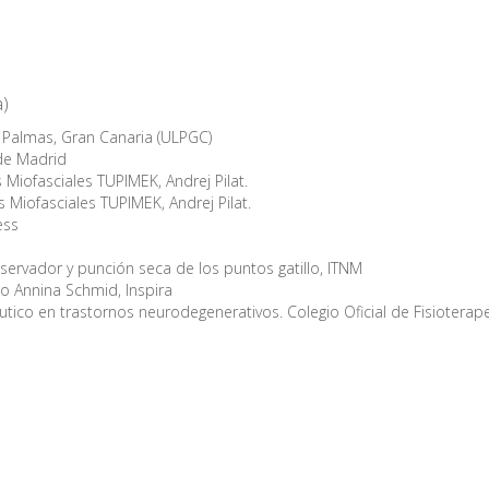
)
s Palmas, Gran Canaria (ULPGC)
de Madrid
s Miofasciales TUPIMEK, Andrej Pilat.
s Miofasciales TUPIMEK, Andrej Pilat.
ess
ervador y punción seca de los puntos gatillo, ITNM
o Annina Schmid, Inspira
éutico en trastornos neurodegenerativos. Colegio Oficial de Fisioterap