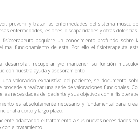
r, prevenir y tratar las enfermedades del sistema musculoes
ersas enfermedades, lesiones, discapacidades y otras dolencias.
 fisioterapeuta adquiere un conocimiento profundo sobre la
el mal funcionamiento de esta. Por ello el fisioterapeuta es
da desarrollar, recuperar y/o mantener su función musculoe
lud con nuestra ayuda y asesoramiento.
iza una valoración exhaustiva del paciente, se documenta so
procede a realizar una serie de valoraciones funcionales. Co
s necesidades del paciente y sus objetivos con el fisioterape
ratamiento es absolutamente necesario y fundamental para cr
uncional a corto y largo plazo.
aciente adaptando el tratamiento a sus nuevas necesidades en
con el tratamiento.