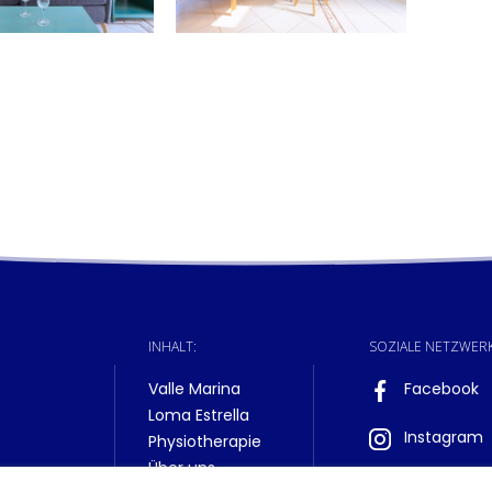
INHALT:
SOZIALE NETZWERK
Valle Marina
Facebook
Loma Estrella
Instagram
Physiotherapie
Über uns
TripAdvisor