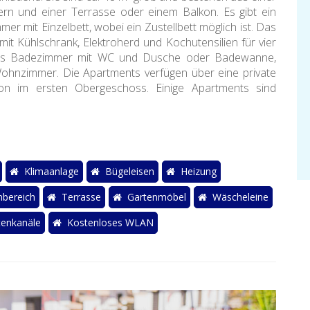
n und einer Terrasse oder einem Balkon. Es gibt ein
er mit Einzelbett, wobei ein Zustellbett möglich ist. Das
t Kühlschrank, Elektroherd und Kochutensilien für vier
enes Badezimmer mit WC und Dusche oder Badewanne,
Wohnzimmer. Die Apartments verfügen über eine private
on im ersten Obergeschoss. Einige Apartments sind
Klimaanlage
Bügeleisen
Heizung
bereich
Terrasse
Gartenmöbel
Wäscheleine
tenkanäle
Kostenloses WLAN