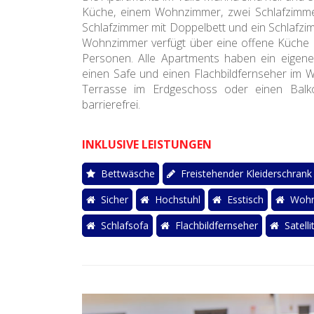
Küche, einem Wohnzimmer, zwei Schlafzimmer
Schlafzimmer mit Doppelbett und ein Schlafzimm
Wohnzimmer verfügt über eine offene Küche mi
Personen. Alle Apartments haben ein eig
einen Safe und einen Flachbildfernseher im 
Terrasse im Erdgeschoss oder einen Balk
barrierefrei.
INKLUSIVE LEISTUNGEN
Bettwäsche
Freistehender Kleiderschrank
Sicher
Hochstuhl
Esstisch
Wohn
Schlafsofa
Flachbildfernseher
Satelli