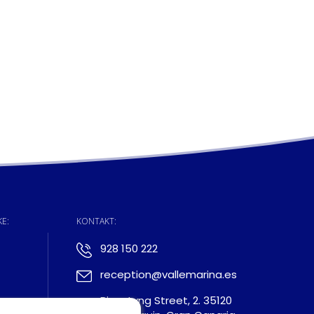
E:
KONTAKT:
928 150 222
reception@vallemarina.es
Bjorn Lyng Street, 2. 35120