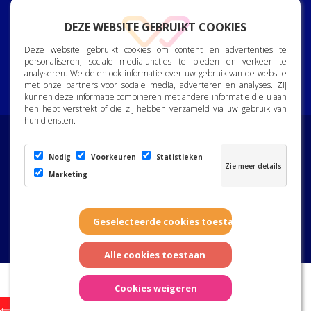
928 150 222
DEZE WEBSITE GEBRUIKT COOKIES
reception@vallemrina.es
Deze website gebruikt cookies om content en advertenties te
personaliseren, sociale mediafuncties te bieden en verkeer te
Bjorn Lyng Street, 2. 35120
analyseren. We delen ook informatie over uw gebruik van de website
Arguineguin. Gran Canaria.
met onze partners voor sociale media, adverteren en analyses. Zij
kunnen deze informatie combineren met andere informatie die u aan
hen hebt verstrekt of die zij hebben verzameld via uw gebruik van
hun diensten.
Toewijding aan de bescherming van persoonsgegevens
|
Privacybeleid
|
Cookiebeleid
|
Ethiekkanaal
Nodig
Voorkeuren
Statistieken
Marketing
Pagina gemaakt door Marketing Winner 10
2025. Valle Marina Apartments. Alle rechten voorbehouden. DET NORSKE
HELSESENTER, SA, heeft financiële steun ontvangen van de regering van de
Canarische Eilanden, met ESI-fondsen, als onderdeel van de reactie van de
Europese Unie op de COVID-19-pandemie.