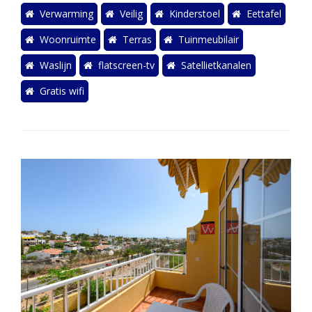
Verwarming
Veilig
Kinderstoel
Eettafel
Woonruimte
Terras
Tuinmeubilair
Waslijn
flatscreen-tv
Satellietkanalen
Gratis wifi